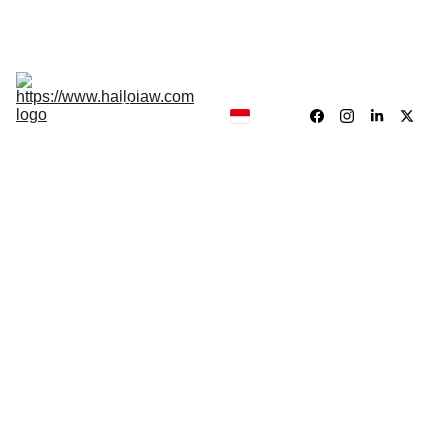
Hukum, Forensik dan Konsultan
Hallolaw
Forensik
Analisis 
News
Traing 
Center
Our 
Product
5/16/2024