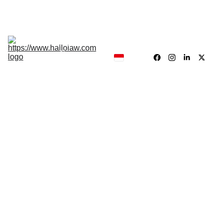
Hukum, Forensik dan Konsultan
Hallolaw
Forensik
Analisis 
News
Traing 
Center
Our 
Product
Digitalisasi Layanan & Product