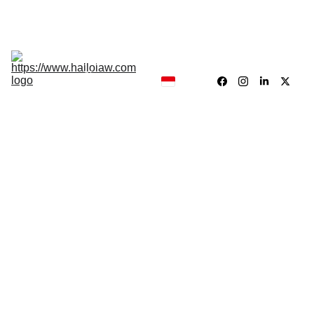
Hukum, Forensik dan Konsultan
Hallolaw
Forensik
Analisis 
News
Traing 
Center
Our 
Product